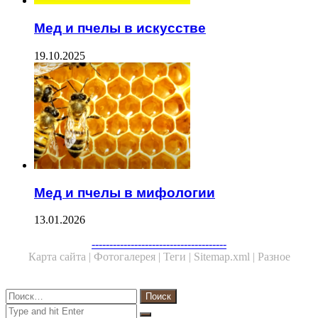
Мед и пчелы в искусстве
19.10.2025
Мед и пчелы в мифологии
13.01.2026
--------------------------------------
Карта сайта |
Фотогалерея |
Теги |
Sitemap.xml |
Разное
Close
Найти:
Close