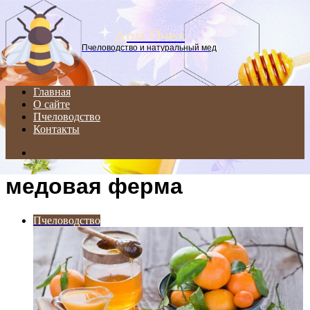
Menu
Дом Пчел
Пчеловодство и натуральный мед
Главная
О сайте
Пчеловодство
Контакты
Search
for
медовая ферма
Пчеловодство